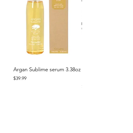
Argan Sublime serum 3.38oz
Softees Microfiber Sa
Hair Towels 10 pcs
Price
$39.99
Price
$29.99